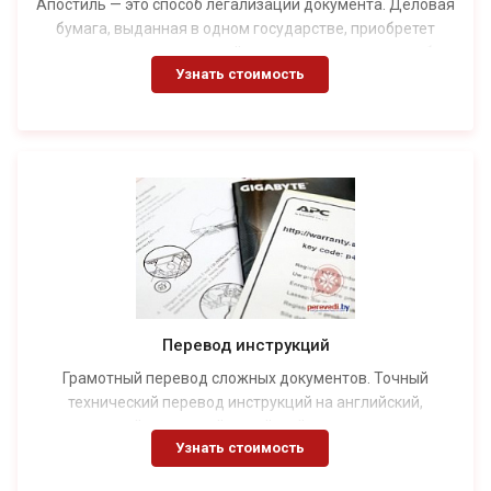
Апостиль — это способ легализации документа. Деловая
бумага, выданная в одном государстве, приобретет
юридическую силу в другой стране только после особых
Узнать стоимость
процедур, подтверждающих ее легитимность. Самый
простой метод — это проставление апостиля. Данный
вариант приемлем для более чем 130 стран, которые
присоединились к Гаагской конвенции 1961 года. В
остальных случаях потребуется провести более сложную
процедуру — консульскую легализацию документов.
Перевод инструкций
Грамотный перевод сложных документов. Точный
технический перевод инструкций на английский,
немецкий, испанский, китайский и другие языки.
Узнать стоимость
Возможен срочный перевод.