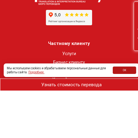
Он
Частному клиенту
Услуги
Бизнес клиенту
Мы используем cookies и обрабатываем персональные данные для
Аудио-Визуальный перевод
ОК
работы сайта.
Подробнее
.
Устный перевод
Узнать стоимость перевода
Истребование документов
О компании
Лицензии и сертификаты
Сертификат ISO
Политика качества