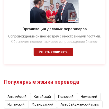
Организация деловых переговоров
Сопровождение бизнес-встреч с иностранными гостями.
Обеспечим полное языковое сопровождение бизнес-
встреч, переговоров с партнерами, не говорящими на
Узнать стоимость
русском языке
Популярные языки перевода
Английский
Китайский
Польский
Немецкий
Испанский
Французский
Азербайджанский язык