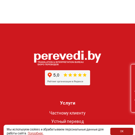
Он
Услуги
Частному клиенту
Устный перевод
Бизнес клиенту
Мы используем cookies и обрабатываем персональные данные для
ОК
работы сайта.
Подробнее
.