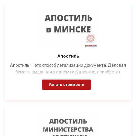
Апостиль
Апостиль — это способ легализации документа. Деловая
бумага, выданная в одном государстве, приобретет
юридическую силу в другой стране только после особых
Узнать стоимость
процедур, подтверждающих ее легитимность. Самый
простой метод — это проставление апостиля. Данный
вариант приемлем для более чем 130 стран, которые
присоединились к Гаагской конвенции 1961 года. В
остальных случаях потребуется провести более сложную
процедуру — консульскую легализацию документов.