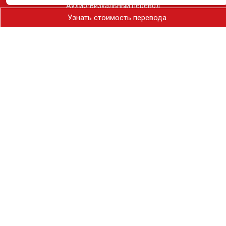
Аудио-Визуальный перевод
Узнать стоимость перевода
Срочный перевод
О компании
Лицензии и сертификаты
Сертификат ISO
Политика качества
Частным клиентам
+375 29 308-08-88
308@perevedi.by
г. Минск, пр-т Независимости, 11-2, офис: 24
Бизнес клиентам
+375 29 108-08-88
108@perevedi.by
г. Минск, пр-т Независимости, 11-2, офис: 505