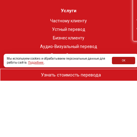
Он
Услуги
Частному клиенту
Устный перевод
Бизнес клиенту
Аудио-Визуальный перевод
Срочный перевод
Мы используем cookies и обрабатываем персональные данные для
ОК
работы сайта.
Подробнее
.
О компании
Узнать стоимость перевода
Лицензии и сертификаты
Сертификат ISO
Политика качества
Частным клиентам
+375 29 308-08-88
308@perevedi.by
г. Минск, пр-т Независимости, 11-2, офис: 24