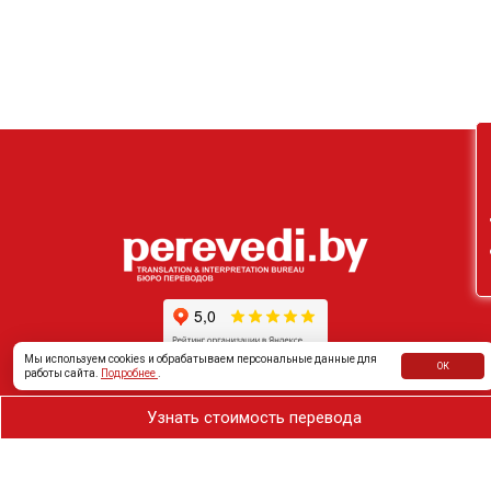
Он
Мы используем cookies и обрабатываем персональные данные для
ОК
работы сайта.
Подробнее
.
Узнать стоимость перевода
Частному клиенту
Услуги
Бизнес клиенту