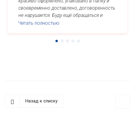
красиво оформлено, упаковано в папку и
своевременно доставлено, договоренность
не нарушается. Буду ещё обращаться и
рекомендовать знакомым. Спасибо ...
Читать полностью
Назад к списку