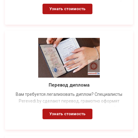
юридическую силу в другой стране только после особых
Узнать стоимость
процедур, подтверждающих ее легитимность. Самый
простой метод — это проставление апостиля. Данный
вариант приемлем для более чем 130 стран, которые
присоединились к Гаагской конвенции 1961 года. В
остальных случаях потребуется провести более сложную
процедуру — консульскую легализацию документов.
Перевод диплома
Вам требуется легализовать диплом? Специалисты
Perevedi.by сделают перевод, грамотно оформят
документацию, самостоятельно доставят ее в требуемое
Узнать стоимость
ведомство и подадут необходимые заявки. Вам
останется просто забрать готовый заказ.