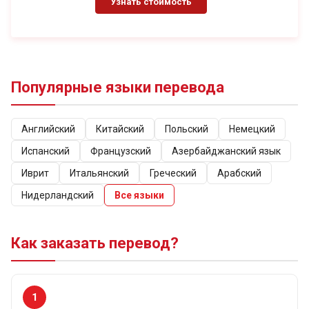
Узнать стоимость
Точный перевод под нотариальное заверение. Сами
полностью подготовим документы. Получите переводы,
подшитые к оригиналу или нотариальной копии, и
заверенные нотариусом. Переводим документ более 10
лет.
Популярные языки перевода
Английский
Китайский
Польский
Немецкий
Испанский
Французский
Азербайджанский язык
Иврит
Итальянский
Греческий
Арабский
Нидерландский
Все языки
Как заказать перевод?
1