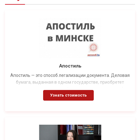
Апостиль
Апостиль — это способ легализации документа. Деловая
бумага, выданная в одном государстве, приобретет
юридическую силу в другой стране только после особых
Узнать стоимость
процедур, подтверждающих ее легитимность. Самый
простой метод — это проставление апостиля. Данный
вариант приемлем для более чем 130 стран, которые
присоединились к Гаагской конвенции 1961 года. В
остальных случаях потребуется провести более сложную
процедуру — консульскую легализацию документов.