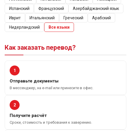
переводческое бюро «Переведи Бай» - лучшее в своей
Испанский
Французский
Азербайджанский язык
сфере на сегодняшний день на территории Беларуси.
Наша команда профессионалов гарантирует, что Ваши
Иврит
Итальянский
Греческий
Арабский
документы будут переведены с русского языка на
Нидерландский
Все языки
польский на самом высоком уровне, с соблюдением всех
существующих требований и норм, а значит их
гарантировано и безоговорочно примут в той инстанции,
Как заказать перевод?
для которой они предназначены и которая затребовала
их перевод.
1
Отправьте документы
В мессенджер, на e-mail или принесите в офис.
2
Получите расчёт
Сроки, стоимость и требования к заверению.