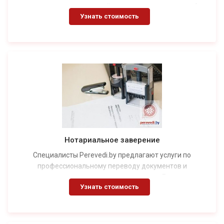
юридическую силу в другой стране только после особых
Узнать стоимость
процедур, подтверждающих ее легитимность. Самый
простой метод — это проставление апостиля. Данный
вариант приемлем для более чем 130 стран, которые
присоединились к Гаагской конвенции 1961 года. В
остальных случаях потребуется провести более сложную
процедуру — консульскую легализацию документов.
Нотариальное заверение
Специалисты Perevedi.by предлагают услуги по
профессиональному переводу документов и
последующему заверению их у нотариуса. Гарантируем
Узнать стоимость
бережное отношение к оригиналам. Опыт работы бюро
переводов — более 10 лет.