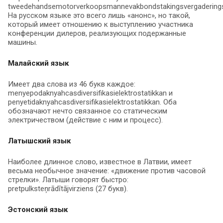
tweedehandsemotorverkoopsmannevakbondstakingsvergaderingsam
На русском языке это всего лишь «анонс», но такой,
который имеет отношению к выступлению участника
конференции дилеров, реализующих подержанные
машины.
Малайский язык
Имеет два слова из 46 букв каждое:
menyepodaknyahcasdiversifikasielektrostatikkan и
penyetidaknyahcasdiversifikasielektrostatikkan. Оба
обозначают нечто связанное со статическим
электричеством (действие с ним и процесс).
Латышский язык
Наиболее длинное слово, известное в Латвии, имеет
весьма необычное значение: «движение против часовой
стрелки». Латыши говорят быстро:
pretpulksteņrādītājvirziens (27 букв).
Эстонский язык