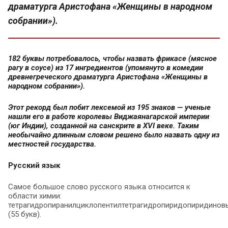
драматурга Аристофана «Женщины в народном
собрании»).
182 буквы потребовалось, чтобы назвать фрикасе (мясное
рагу в соусе) из 17 ингредиентов (упомянуто в комедии
древнегреческого драматурга Аристофана «Женщины в
народном собрании»).
Этот рекорд был побит лексемой из 195 знаков — ученые
нашли его в работе королевы Виджаянагарской империи
(юг Индии), созданной на санскрите в XVI веке. Таким
необычайно длинным словом решено было назвать одну из
местностей государства.
Русский язык
Самое большое слово русского языка относится к
области химии:
тетрагидропиранилциклопентилтетрагидропиридопиридинов
(55 букв).