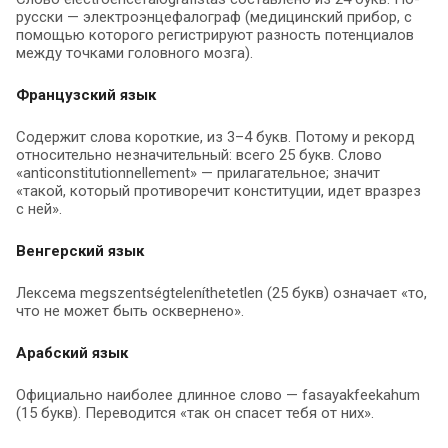
русски — электроэнцефалограф (медицинский прибор, с
помощью которого регистрируют разность потенциалов
между точками головного мозга).
Французский язык
Содержит слова короткие, из 3–4 букв. Потому и рекорд
относительно незначительный: всего 25 букв. Слово
«anticonstitutionnellement» — прилагательное; значит
«такой, который противоречит конституции, идет вразрез
с ней».
Венгерский язык
Лексема megszentségteleníthetetlen (25 букв) означает «то,
что не может быть осквернено».
Арабский язык
Официально наиболее длинное слово — fasayakfeekahum
(15 букв). Переводится «так он спасет тебя от них».