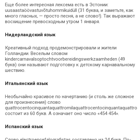
Еще более интересная лексема есть в Эстонии:
uusaastaöövastuvõtuhommikuidüll (31 буква, и заметьте, как
много гласных, — просто песня, а не слово!). Так выражают
восхищение превосходным утром 1 января.
Нидерландский язык
Креативный подход продемонстрировали и жители
Голландии. Веселым словом
kindercarnavalsoptochtvoorbereidingswerkzaamheden (49
букв) они называют подготовку к детскому карнавальному
шествию.
Итальянский язык
Необычайно красивое по начертанию (и столь же сложное
для произнесения) слово
quattrocentocinquantaquattromilaquattrocentocinquantaquattro
состоит из 60 букв. А означает оно число «454 454».
Испанский язык
Слово electroencefalografistas составлено из 24 букв. По-