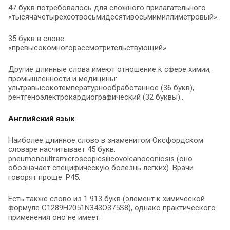
47 букв потребовалось для сложного прилагательного
«тысячачетырехсотвосьмидесятивосьмимиллиметровый».
35 букв в слове
«превысокомногорассмотрительствующий».
Другие длинные слова имеют отношение к сфере химии,
промышленности и медицины:
ультравысокотемпературнообработанное (36 букв),
рентгеноэлектрокардиографический (32 буквы)…
Английский язык
Наиболее длинное слово в знаменитом Оксфордском
словаре насчитывает 45 букв:
pneumonoultramicroscopicsilicovolcanoconiosis (оно
обозначает специфическую болезнь легких). Врачи
говорят проще: Р45.
Есть также слово из 1 913 букв (элемент к химической
формуле C1289H2051N343O375S8), однако практического
применения оно не имеет.