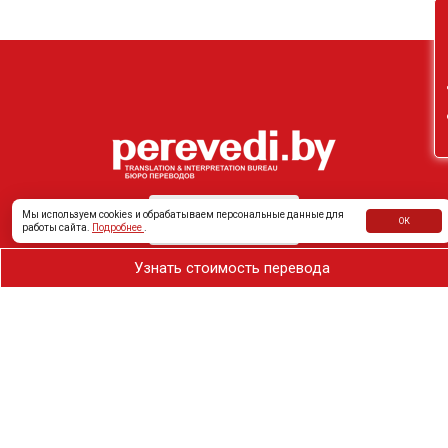
Он
Мы используем cookies и обрабатываем персональные данные для
ОК
работы сайта.
Подробнее
.
Узнать стоимость перевода
Частному клиенту
Услуги
Бизнес клиенту
Аудио-Визуальный перевод
Устный перевод