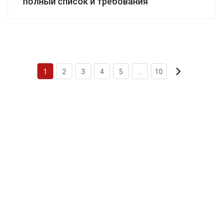
полный список и требования
1
2
3
4
5
...
10