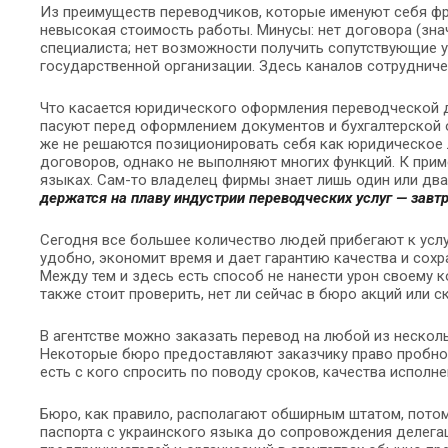
Из преимуществ переводчиков, которые именуют себя фри
невысокая стоимость работы. Минусы: нет договора (значи
специалиста; нет возможности получить сопутствующие у
государственной организации. Здесь каналов сотрудниче
Что касается юридического оформления переводческой де
пасуют перед оформлением документов и бухгалтерской 
же не решаются позиционировать себя как юридическое 
договоров, однако не выполняют многих функций. К прим
языках. Сам-то владелец фирмы знает лишь один или два!
держатся на плаву индустрии переводческих услуг — завтра
Сегодня все большее количество людей прибегают к усл
удобно, экономит время и дает гарантию качества и сохр
Между тем и здесь есть способ не нанести урон своему ко
также стоит проверить, нет ли сейчас в бюро акций или с
В агентстве можно заказать перевод на любой из несколь
Некоторые бюро предоставляют заказчику право пробного
есть с кого спросить по поводу сроков, качества исполне
Бюро, как правило, располагают обширным штатом, потом
паспорта с украинского языка до сопровождения делега