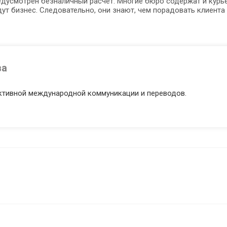
редусмотрен безналичный расчет. Многие бюро содержат и курь
ут бизнес. Следовательно, они знают, чем порадовать клиента 
ва
тивной международной коммуникации и переводов.