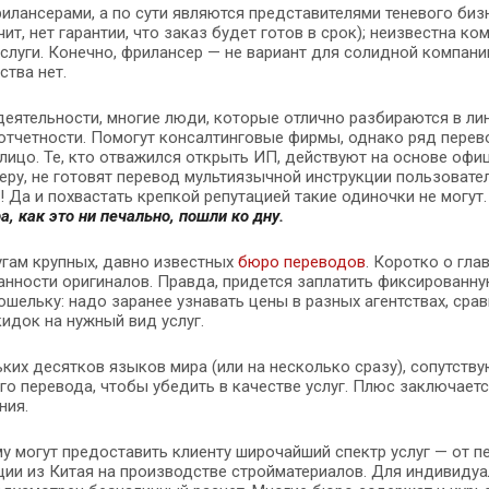
лансерами, а по сути являются представителями теневого биз
т, нет гарантии, что заказ будет готов в срок); неизвестна ко
слуги. Конечно, фрилансер — не вариант для солидной компани
ства нет.
ятельности, многие люди, которые отлично разбираются в лин
отчетности. Помогут консалтинговые фирмы, однако ряд перев
лицо. Те, кто отважился открыть ИП, действуют на основе офи
еру, не готовят перевод мультиязычной инструкции пользовате
 Да и похвастать крепкой репутацией такие одиночки не могут
, как это ни печально, пошли ко дну.
угам крупных, давно известных
бюро переводов
. Коротко о гла
анности оригиналов. Правда, придется заплатить фиксированну
шельку: надо заранее узнавать цены в разных агентствах, срав
кидок на нужный вид услуг.
ких десятков языков мира (или на несколько сразу), сопутству
 перевода, чтобы убедить в качестве услуг. Плюс заключаетс
ния.
у могут предоставить клиенту широчайший спектр услуг — от п
ции из Китая на производстве стройматериалов. Для индивиду