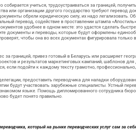
 собирается учиться, трудоустраиваться за границей, получит
ства или организации другого государство требуют перевод до
ы документы обрели юридическую силу, их надо легализовать. 
льный перевод, содействие в проставлении штампа «Апостиль»
документов удобнее в одном месте: это удастся сделать быстре
чите документы и переводы, которые будут оформлены единооб
проверят, чтобы она во всех документах фигурировала только 
ес за границей, привез готовый в Беларусь или расширяет геог
роектов и результатов маркетинговых кампаний, шаблонов для
ся, если подойти к каждому тексту грамотно, профессионально,
елегации, предоставить переводчика для наладки оборудован
ятии будут участвовать зарубежные специалисты. Устный пере
 незнакомом языке. Помощь дипломированного сотрудника бюро
лово будет понято правильно.
переводчика, который на рынке переводческих услуг сам за себя