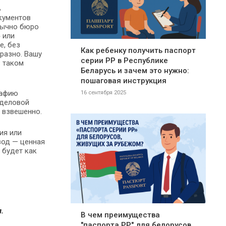
ь
кументов
Обычно бюро
 или
е, без
Как ребенку получить паспорт
разно. Вашу
серии PP в Республике
в таком
Беларусь и зачем это нужно:
пошаговая инструкция
рафию
16 сентября 2025
 деловой
 взвешенно.
ия или
вод — ценная
 будет как
.
В чем преимущества
"паспорта PP" для белорусов