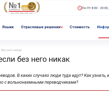
Пн-Пт 8:00 - 20:00,
Языки
Отраслевые решения
Стоимость
Инфор
 без него никак
если без него никак
водов. В каких случаях люди туда идут? Как узнать, 
во с вольнонаемными переводчиками?