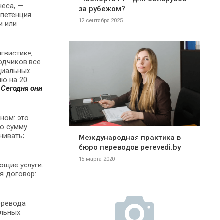
неса, —
за рубежом?
мпетенция
12 сентября 2025
и или
гвистике,
одчиков все
циальных
лю на 20
.
Сегодня они
вном: это
ю сумму.
нивать;
Международная практика в
бюро переводов perevedi.by
15 марта 2020
ющие услуги.
я договор:
еревода
альных