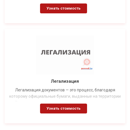
документов любой сложности для юридических и
Узнать стоимость
физических лиц. Команда профессиональных
переводчиков с высшим лингвистическим образованием,
которые также имеют глубокие знания в других сферах и
более 10 лет работают на рынке переводов, готова
приступить к переводу текста уже сегодня. У нас вы
можете заказать технический перевод с английского на
русский, а также перевести документы на любой из более
чем 30 языков.
Легализация
Легализация документов — это процесс, благодаря
которому официальные бумаги, выданные на территории
Беларуси, приобретают юридическую силу в других
Узнать стоимость
странах. Эта процедура необходима для того, чтобы
ваши документы были признаны действительными и
могли использоваться в официальных учреждениях за
границей.