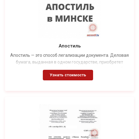
Апостиль
Апостиль — это способ легализации документа. Деловая
бумага, выданная в одном государстве, приобретет
юридическую силу в другой стране только после особых
Узнать стоимость
процедур, подтверждающих ее легитимность. Самый
простой метод — это проставление апостиля. Данный
вариант приемлем для более чем 130 стран, которые
присоединились к Гаагской конвенции 1961 года. В
остальных случаях потребуется провести более сложную
процедуру — консульскую легализацию документов.