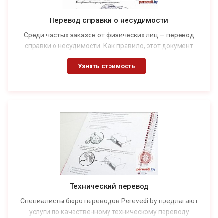
Перевод справки о несудимости
Среди частых заказов от физических лиц — перевод
справки о несудимости. Как правило, этот документ
нужен для получения или продления вида на
Узнать стоимость
жительство, обращения в иностранные банки, при
устройстве на работу в некоторые зарубежные компании,
для участия в тендерах. Есть также множество других
ситуаций, когда требуется справка о несудимости и ее
перевод.
Технический перевод
Специалисты бюро переводов Perevedi.by предлагают
услуги по качественному техническому переводу