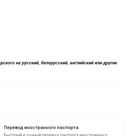
арского на русский, белорусский, английский или другие
Перевод иностранного паспорта
Быстрый и точный перевод паспорта иностранного