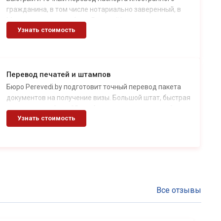
гражданина, в том числе нотариально заверенный, в
Минске предлагает бюро Perevedi.by.
Узнать стоимость
Перевод печатей и штампов
Бюро Perevedi.by подготовит точный перевод пакета
документов на получение визы. Большой штат, быстрая
слаженная работа, 35+ рабочих языков и опыт работы с
Узнать стоимость
различными документами.
Все отзывы