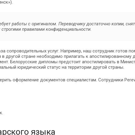
нск»).
ребует работы с оригиналом. Переводчику достаточно копии, сня
ы строгими правилами конфиденциальности.
аза сопроводительных услуг. Например, наш сотрудник готов п
 в другой стране необходимо прилагать к апостилированному д
мент. Белорусские дипломы предстоит апостилировать в Минист
иальный юридический статус на территории другой страны.
верить оформление документов специалистам. Сотрудники Perev
к.
арского языка