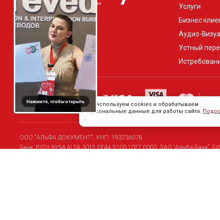
Услуги
Бизнес клие
Аудио-Визу
Устный пер
Истребован
Нажмите, чтобы открыть
Мы используем cookies и обрабатываем
персональные данные для работы сайта.
Подр
.
ООО "АЛЬФА ДОКУМЕНТ", УНП: 193736078
Банк: Р/СЧ BY54 ALFA 3012 2E44 5100 1027 0000, ЗАО “Альфа-Банк”, Б
Свидетельство о государственной регистрации: № 193736078 от 12 янв
Юридический адрес: 220030, Беларусь, г. Минск, проспект Независимости
Почтовый адрес: 220030, Беларусь, г. Минск, проспект Независимости, 1
Бюро переводов оказывает услуги заказчикам из любого региона РБ, в том
© 2009–2026, ООО "АЛЬФА ДОКУМЕНТ". Все права защищены