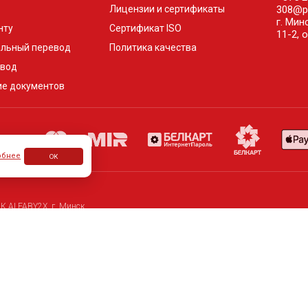
Лицензии и сертификаты
308@pe
г. Мин
нту
Сертификат ISO
11-2, 
альный перевод
Политика качества
евод
ие документов
обнее
ОК
ИК ALFABY2X, г. Минск
аря 2024г. выданное Минским горисполкомом
, 11-2, офис 505
1-2, офис 505, офис 24
 числе в Минске, Бресте, Гомеле, Гродно, Могилеве и Витебске.