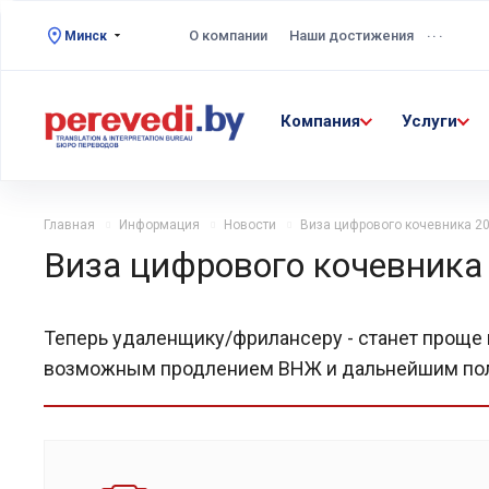
...
О компании
Наши достижения
Минск
Компания
Услуги
Главная
Информация
Новости
Виза цифрового кочевника 2
Виза цифрового кочевника
Теперь удаленщику/фрилансеру - станет проще м
возможным продлением ВНЖ и дальнейшим по