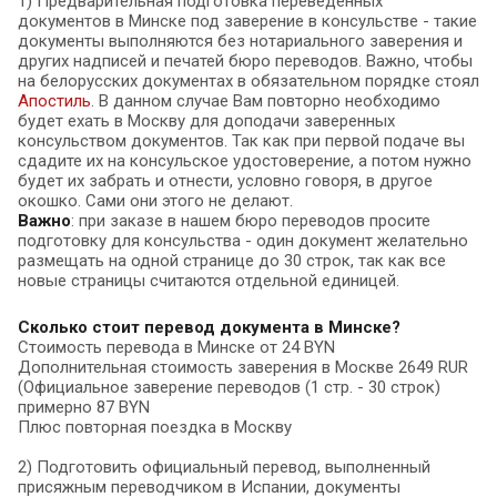
1) Предварительная подготовка переведенных
документов в Минске под заверение в консульстве - такие
документы выполняются без нотариального заверения и
других надписей и печатей бюро переводов. Важно, чтобы
на белорусских документах в обязательном порядке стоял
Апостиль
. В данном случае Вам повторно необходимо
будет ехать в Москву для доподачи заверенных
консульством документов. Так как при первой подаче вы
сдадите их на консульское удостоверение, а потом нужно
будет их забрать и отнести, условно говоря, в другое
окошко. Сами они этого не делают.
Важно
: при заказе в нашем бюро переводов просите
подготовку для консульства - один документ желательно
размещать на одной странице до 30 строк, так как все
новые страницы считаются отдельной единицей.
Сколько стоит перевод документа в Минске?
Стоимость перевода в Минске от 24 BYN
Дополнительная стоимость заверения в Москве 2649 RUR
(Официальное заверение переводов (1 стр. - 30 строк)
примерно 87 BYN
Плюс повторная поездка в Москву
2) Подготовить официальный перевод, выполненный
присяжным переводчиком в Испании, документы