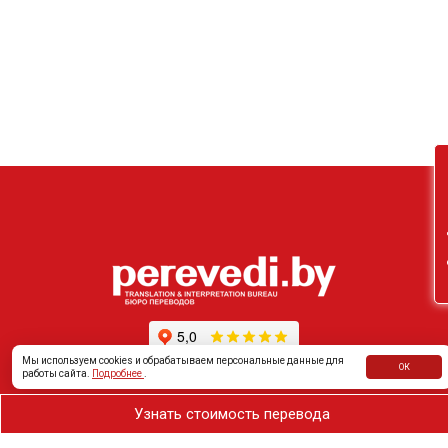
Он
Мы используем cookies и обрабатываем персональные данные для
ОК
работы сайта.
Подробнее
.
Узнать стоимость перевода
Частному клиенту